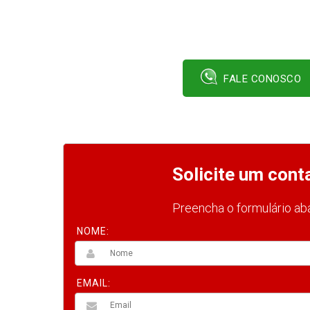
FALE CONOSCO
Solicite um cont
Preencha o formulário aba
NOME:
EMAIL: